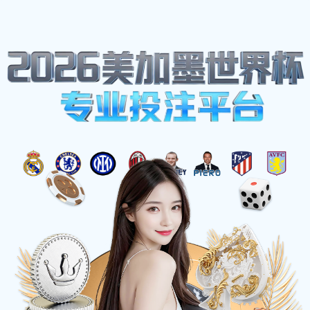
体育明星
体育明星
首页-