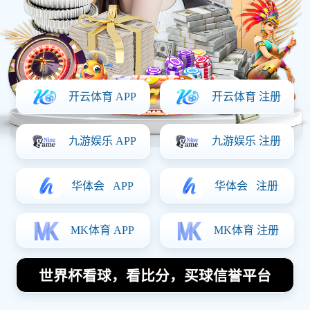
最新资讯
同桌足球明星小说全本在线阅读畅
享青春热血与友情的精彩故事
像动物一样灵动的足球明星是谁让
我们一起揭秘他的精彩瞬间
魏榕与足球明星亲密合影展现青春