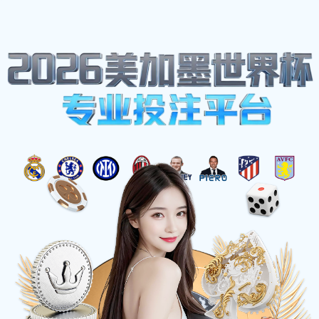
体育明星
体育明星
首页-