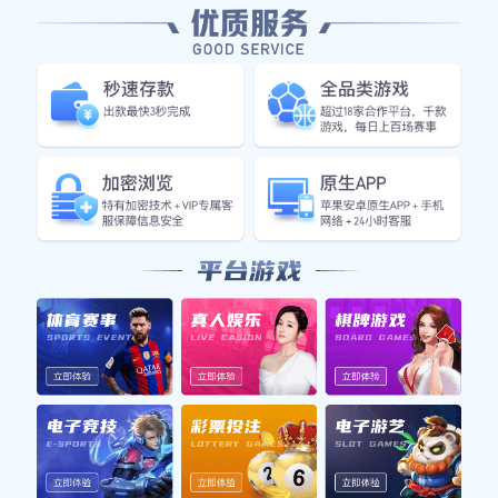
活力与运动魅力的精彩瞬间
全球顶尖足球明星获胜记录全解析
与名单汇总
德国足球明星队伍的辉煌历程与未
来展望解析
日本足球明星女友亲临现场助威甜
蜜瞬间引发球迷热议
韩国足球明星的故乡与成长之路探
秘
爱小动作的足球明星揭秘他们场上
场下的趣味瞬间与个性魅力