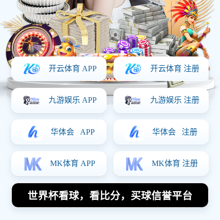
最新资讯
同桌足球明星小说全本在线阅读畅
享青春热血与友情的精彩故事
像动物一样灵动的足球明星是谁让
我们一起揭秘他的精彩瞬间
魏榕与足球明星亲密合影展现青春