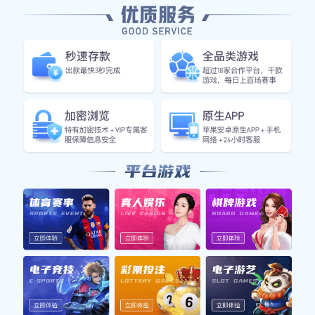
活力与运动魅力的精彩瞬间
全球顶尖足球明星获胜记录全解析
与名单汇总
德国足球明星队伍的辉煌历程与未
来展望解析
日本足球明星女友亲临现场助威甜
蜜瞬间引发球迷热议
韩国足球明星的故乡与成长之路探
秘
爱小动作的足球明星揭秘他们场上
场下的趣味瞬间与个性魅力