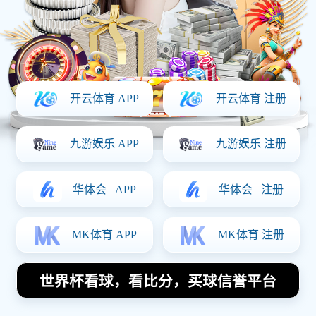
最新资讯
同桌足球明星小说全本在线阅读畅
享青春热血与友情的精彩故事
像动物一样灵动的足球明星是谁让
我们一起揭秘他的精彩瞬间
魏榕与足球明星亲密合影展现青春