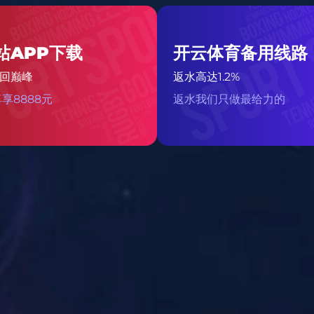
阿拉与帕梅拉斯激战在即谁能在这场对决中笑到
25-09-01 03:31:48
将到来的激烈对决中，塞阿拉与帕梅拉斯这两支巴西足球劲旅将
在战术和球员实力上各有千秋，更在历史交锋和球迷支持方面形
探讨这场比赛的看点，包括两队的历史背景、当前状态及阵容分
以及球迷氛围与社会影响力等多个维度，力求为读者呈现出一个
，我们还会结合对决结果进行展望，看看谁能在这场巅峰对决中
两队历史背景