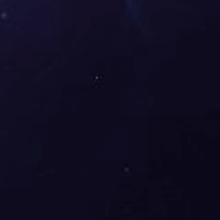
会文化意义。从某种程度上讲，
会团结都有积极作用。而且，当
泛关注与参与。
来的影响力。当人们聚集一起，
同感。所以，无论最终结果如
交织，使得这场赛事充满悬念。
可能成为左右最终结果的重要因
新篇章.
激动人心时刻。同时，我们期待