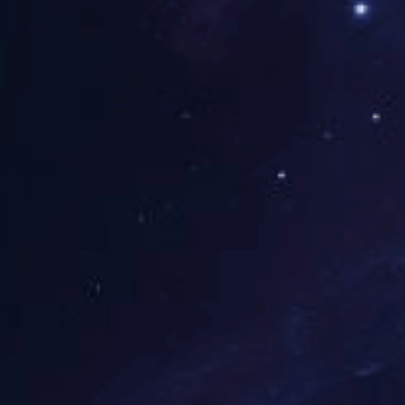
距，
摩洛哥足球明星的
3、
实力分析及其在国
际赛场上的表现探
随着
讨
用速
这种
早期足球明星外号
而帕
汇总与背后故事揭
利用
秘
可以
值得
当足球明星邂逅偶
现不
像明星他们的爱情
变。
故事会怎样展开
db
全球足球明星神王
4、
排名榜揭晓谁将成
为新一代球场传奇
对于
是帕