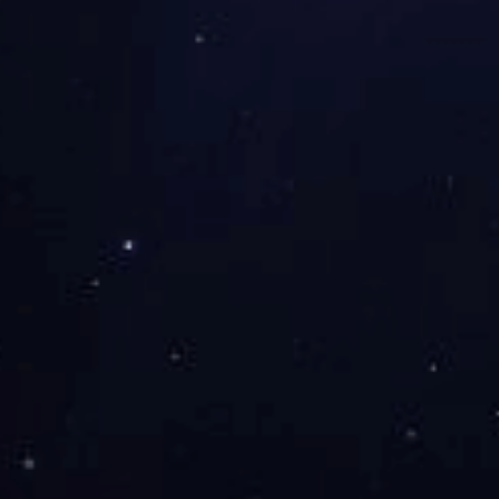
导航
公司首
DB旗舰.(中国区)官方网站✅🏆
『anjiehuanbao.com』🏆✅是世界
介绍d
顶级真人游戏让生活更精彩!为国内
游戏玩家打造的全球最顶级乐趣游
体育热
戏APP,提供下载、入口、首页、平
体育明
台、登陆、官网、二十四小时专属
客服在线服务!全球最安全,最信誉,最
企业服
公平的平台运营商!
加入d
临夏市笋赌之地169号
电话: 13485350142
邮箱: whmecwq@gmail.com