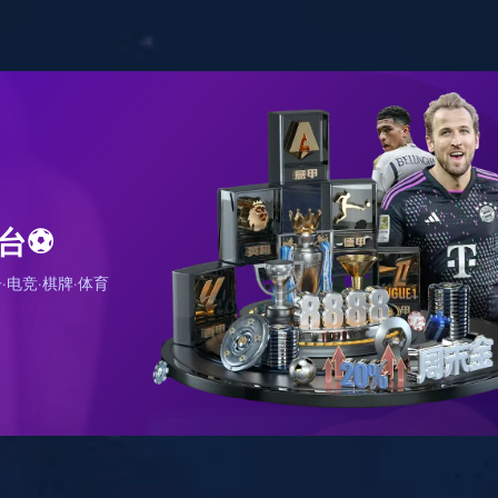
绍db旗舰
体育热点
体育明星
企业服务
加入db旗舰官网
体育明星
首页-
体育明星