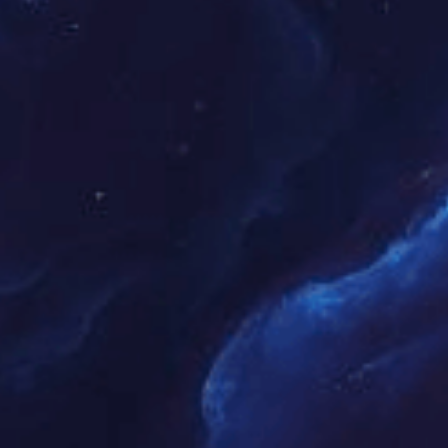
也许会成为决定比赛走向的重要因素。
战术布置及比赛走势
比赛日益临近，各自战术安排成为焦点话题。塞阿拉或许会采取
度型边路球员展开攻击。他们需要通过严密防守来化解对方进攻
打法虽然风险较高，但若能执行到位，将极具威胁性。
梅拉斯作为控球型球队，则可能继续坚持其传控战术，通过不断
宽度创造空间，从而为前锋提供更多进攻选择。如果能够把握住
占据主动权。
注意的是，本场比赛可能出现多种变化，包括天气因素和临时调
同形态，比如早期阶段双方试探后，中期陷入胶着，而后半段或
这些都将是决定最终结果的重要变量。
旗舰官方网站
球迷氛围与社会影响
一场重要赛事来说，现场观众所营造出的氛围不可小觑。在福塔
梅拉斯，都将得到来自各自支持者的大力呐喊助威。这种强大的