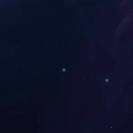
上一篇
欧冠激
下一篇
拉普拉