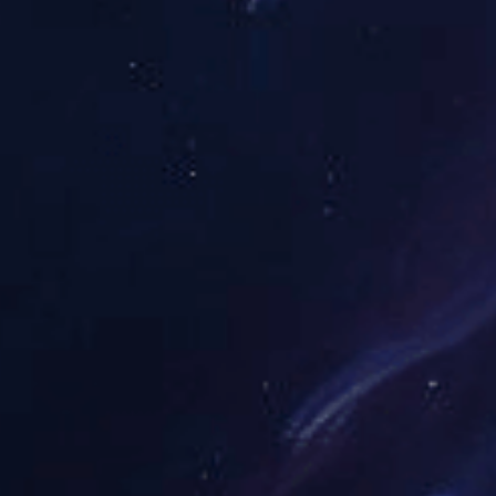
名单汇总
德国足球明星队伍
再者
的辉煌历程与未来
场营
展望解析
会全
日本足球明星女友
2、
亲临现场助威甜蜜
来到
瞬间引发球迷热议
断调
得格
韩国足球明星的故
应对
乡与成长之路探秘
相比
体系
爱小动作的足球明
繁制
星揭秘他们场上场
下的趣味瞬间与个
从阵
性魅力
帕梅