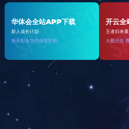
恒
20
在中
注，
迷们
面对
等，
最新资讯
1、