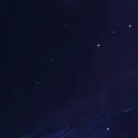
3、
摩洛哥足球明星的
实力分析及其在国
随着
际赛场上的表现探
的看
讨
调其
题。
早期足球明星外号
与此
汇总与背后故事揭
续忽
秘
通观
最后
当足球明星邂逅偶
发展
像明星他们的爱情
到公
故事会怎样展开
db
全球足球明星神王
4、
排名榜揭晓谁将成
为新一代球场传奇
展望
时，