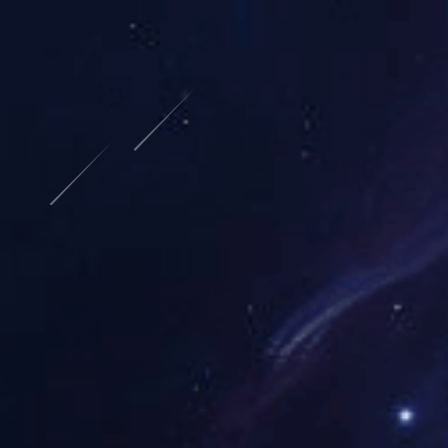
名单汇总
德国足球明星队伍
最后
的辉煌历程与未来
场比
展望解析
此，
日本足球明星女友
2、
亲临现场助威甜蜜
接下
瞬间引发球迷热议
犯规
任意
韩国足球明星的故
此外
乡与成长之路探秘
题过
了更
爱小动作的足球明
星揭秘他们场上场
另外
下的趣味瞬间与个
候，
性魅力
整体