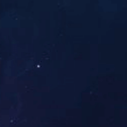
场恒大与建业的对决中，主裁判
需要依据现场情况做出快速判
速作出决定时，其判断力和经验
一些球迷产生了混淆。在这一场
却被严格吹罚。这种差异化处理