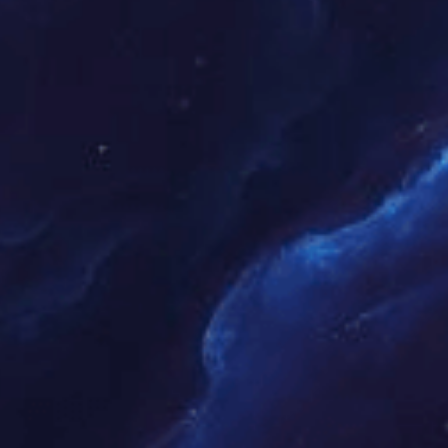
球迷反应与舆论风波
赛事结束，各大社交媒体平台上掀起了一阵关于此次事件的大讨
法，有的人认为此次赛事中的多项争议性判罚严重影响了球队表
面临巨大的压力。然而，无论立场如何，人们普遍意识到这并非
同时，各种网络舆论也开始形成。一些知名评论员针对此事进行
视这些细节，将会导致越来越多类似情况发生，从而破坏整个联
众之中，也引起了职业人士以及俱乐部高层管理者的重视。
，由于这场比赛所引发的话题热度不减，加上一系列相关报道陆
现状产生更多关注。大家开始期待更透明、更专业化的管理体系
平竞争环境的重要性，这无疑也是推动中国足球向前发展的必要
旗舰平台
未来改进方向
未来，中国足协应该考虑增加对裁判员培训力度，以提高他们在
引入更多先进技术手段，例如完善VAR系统，使其更有效地服务