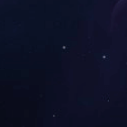
欧冠门
下一篇
夏季联