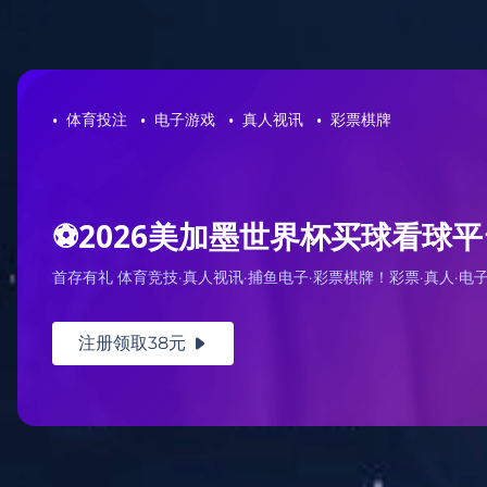
公司首页
介