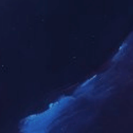
当也可能导致更大的争议。在这
对裁判最终决定感到不满。因
讨。
，第45分钟时，一次看似明显的
中，恒大队则因类似动作获得了
了强烈的不满情绪。
有观众认为主裁对于这些细节问
来看，这种模糊地带给球迷带来
影响。尤其是在比分胶着的时
乎个别事件，更深层次地反映出