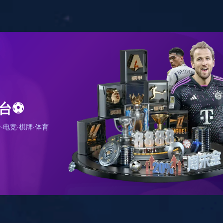
绍db旗舰
体育热点
体育明星
企业服务
加入db旗舰官网
体育明星
首页-
体育明星