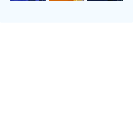
摩洛哥足球明星的实力分析及其在
国际赛场上的表现探讨
早期足球明星外号汇总与背后故事
揭秘
当足球明星邂逅偶像明星他们的爱
情故事会怎样展开
全球足球明星神王排名榜揭晓谁将
成为新一代球场传奇
导航
介绍db旗舰