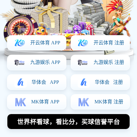
最新资讯
同桌足球明星小说全本在线阅读畅
享青春热血与友情的精彩故事
像动物一样灵动的足球明星是谁让
我们一起揭秘他的精彩瞬间
魏榕与足球明星亲密合影展现青春