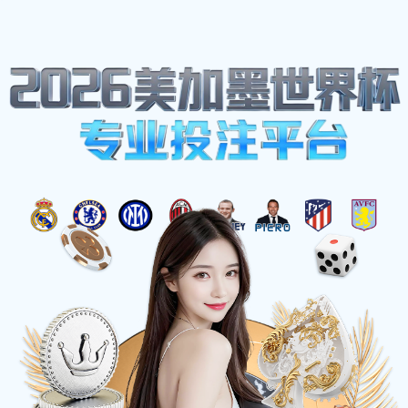
体育明星
体育明星
首页-