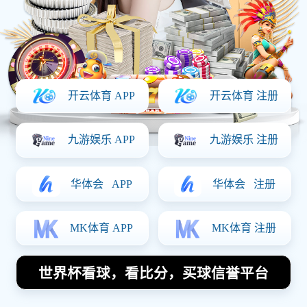
最新资讯
同桌足球明星小说全本在线阅读畅
享青春热血与友情的精彩故事
像动物一样灵动的足球明星是谁让
我们一起揭秘他的精彩瞬间
魏榕与足球明星亲密合影展现青春