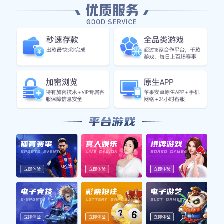
活力与运动魅力的精彩瞬间
全球顶尖足球明星获胜记录全解析
与名单汇总
德国足球明星队伍的辉煌历程与未
来展望解析
日本足球明星女友亲临现场助威甜
蜜瞬间引发球迷热议
韩国足球明星的故乡与成长之路探
秘
爱小动作的足球明星揭秘他们场上
场下的趣味瞬间与个性魅力