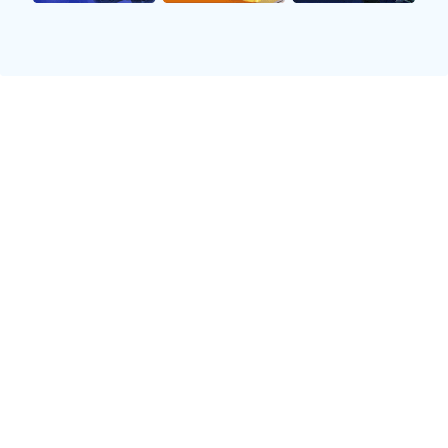
摩洛哥足球明星的实力分析及其在
国际赛场上的表现探讨
早期足球明星外号汇总与背后故事
揭秘
当足球明星邂逅偶像明星他们的爱
情故事会怎样展开
全球足球明星神王排名榜揭晓谁将
成为新一代球场传奇
导航
介绍db旗舰