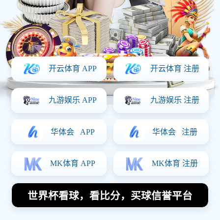
最新资讯
同桌足球明星小说全本在线阅读畅
享青春热血与友情的精彩故事
像动物一样灵动的足球明星是谁让
我们一起揭秘他的精彩瞬间
魏榕与足球明星亲密合影展现青春