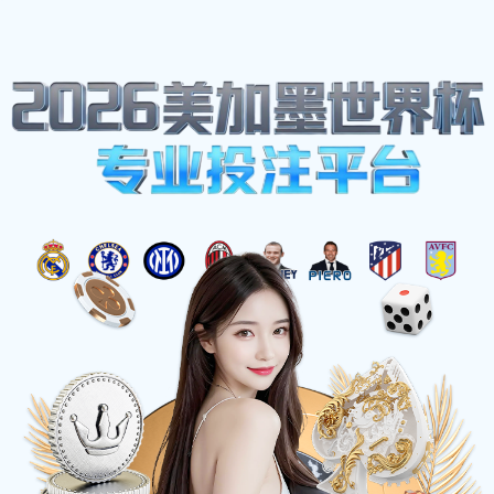
体育明星
体育明星
首页-