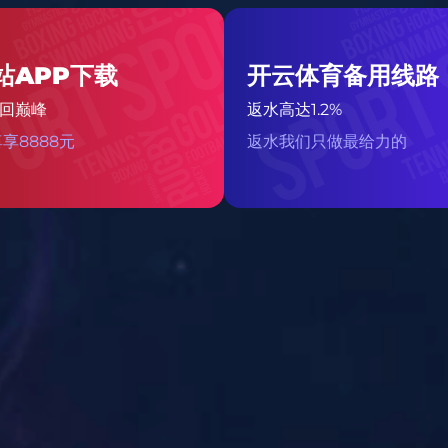
国足球明星丹尼尔的职业生涯与成就全解析
25-12-01 04:34:30
尔是一位法国足球明星，他的职业生涯充满了辉煌的成就和难忘
界足坛的传奇人物，丹尼尔在各个阶段都展现出了卓越的才华和
生活、职业生涯、重大成就以及对足球界的影响四个方面，对丹
对这些方面的探讨，我们不仅可以了解到他的个人成长历程，还
献与深远影响。
早期生活与启蒙