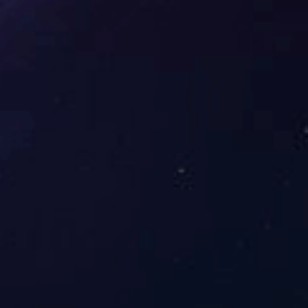
足球明星的崛起与挑战：青春梦想与职业生涯的交汇点
球队与北京篮球队赛后复盘分析团队配合与战术执行的关键因素