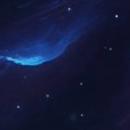
种渠
最后
心得
导航
进取
介绍db旗舰
总结
Da
体育热点
值，
递出
体育明星
明前
企业服务
综上
动证
人涌
加入db旗舰官网