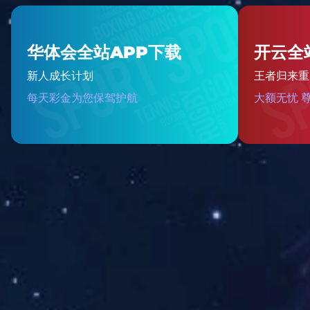
法
20
丹尼
为世
早期
通过
大贡
最新资讯
1、