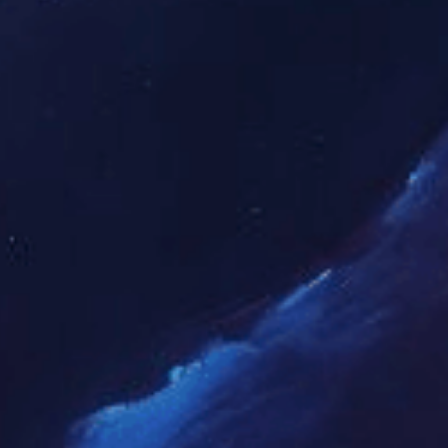
在教练们的指导下，不断完善自
众多球探，为即将到来的职业生
顶级联赛俱乐部，实现了自己当
临着巨大的竞争压力。然而，他
整。但正是这些挫折，使他更加
的个人能力，也为之后大赛中的
极高的数据表现。他不仅能够进
他即将迈向更高层次的发展。