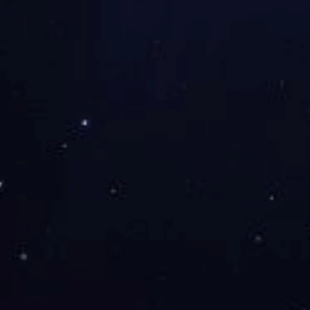
导航
公司首
DB旗舰.(中国区)官方网站✅🏆
『anjiehuanbao.com』🏆✅是世界
介绍d
顶级真人游戏让生活更精彩!为国内
游戏玩家打造的全球最顶级乐趣游
体育热
戏APP,提供下载、入口、首页、平
体育明
台、登陆、官网、二十四小时专属
客服在线服务!全球最安全,最信誉,最
企业服
公平的平台运营商!
加入d
临夏市笋赌之地169号
电话: 13485350142
邮箱: whmecwq@gmail.com