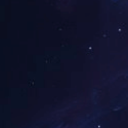
进入
摩洛哥足球明星的
队赢
实力分析及其在国
回报
际赛场上的表现探
除了
讨
为之
响力
早期足球明星外号
汇总与背后故事揭
值得
秘
力回
物。
当足球明星邂逅偶
db
像明星他们的爱情
故事会怎样展开
4、
作为
全球足球明星神王
念，
排名榜揭晓谁将成
求梦
为新一代球场传奇
同时