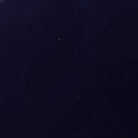
整体足球氛围具有重要意义。
粉丝互动，并分享自己的经验与
同时也激励着新一代踢球者不断
过不断努力与坚持，他实现自我价
是在绿茵场上还是场外，他所传
让我们看到了体育事业发展的光
一个真正热爱足球的人如何用行
未来，相信会有更多像他一样的