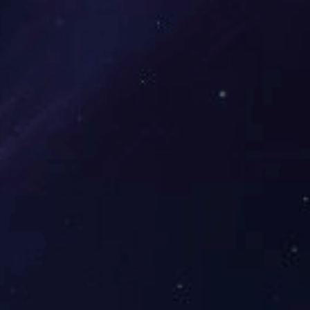
-卡巴新政策：提高球员福利待遇，引发热议