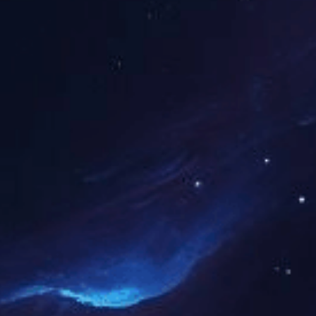
除了
不懈
摩洛哥足球明星的
帮助
实力分析及其在国
际赛场上的表现探
勒布
讨
放弃
全明
早期足球明星外号
随着
汇总与背后故事揭
继续
秘
将永
当足球明星邂逅偶
像明星他们的爱情
故事会怎样展开
全球足球明星神王
上一篇
排名榜揭晓谁将成
鹈鹕主
为新一代球场传奇