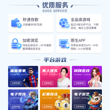
活力与运动魅力的精彩瞬间
全球顶尖足球明星获胜记录全解析
与名单汇总
德国足球明星队伍的辉煌历程与未
来展望解析
日本足球明星女友亲临现场助威甜
蜜瞬间引发球迷热议
韩国足球明星的故乡与成长之路探
秘
爱小动作的足球明星揭秘他们场上
场下的趣味瞬间与个性魅力