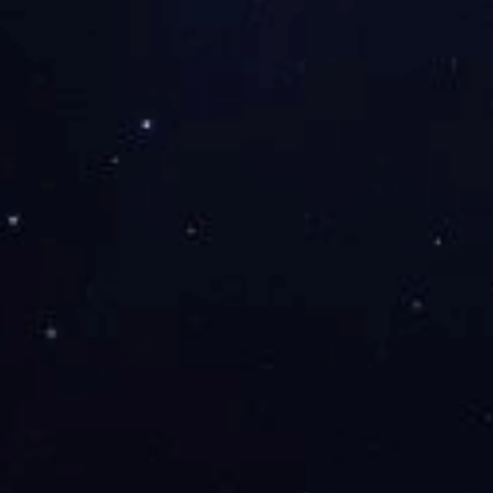
公司首
DB旗舰.(中国区)官方网站✅🏆
『anjiehuanbao.com』🏆✅是世界
介绍d
顶级真人游戏让生活更精彩!为国内
游戏玩家打造的全球最顶级乐趣游
体育热
戏APP,提供下载、入口、首页、平
体育明
台、登陆、官网、二十四小时专属
客服在线服务!全球最安全,最信誉,最
企业服
公平的平台运营商!
加入d
临夏市笋赌之地169号
电话: 13485350142
邮箱: whmecwq@gmail.com