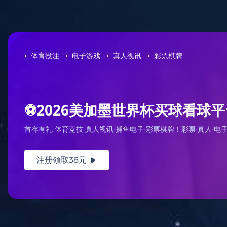
公司首页
介