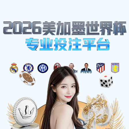
体育热点
体育热点
首页-