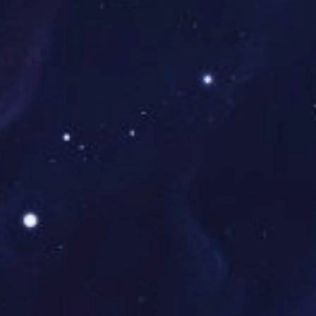
，社交媒体上的讨论也热火朝天。球迷们纷纷发表看法，有的人
有的人则担心这样的转会会打破现有球队之间的平衡。这种广泛
联盟中的重要地位及其影响力。
各队争夺策略分析
这场争夺战，各支球队都展现出了不同的策略。首先是太阳队，
实力，以期在西部赛区占据更有利的位置。太阳本身已经拥有保
入一个像杜兰特这样具备得分能力和领导力的大牌，无疑将使他
是迈阿密热火队，他们一直以来都以团队篮球著称，但引进顶级
。如果能顺利签下杜兰特，热火将极大增强攻击火力，同时也能
时，他们需要更多来自年轻球员与老将之间良好的化学反应，而
是费城76人，这支团队长久以来未能走出首轮困境，而引入超
德和哈登等人的基础上，加上杜兰特，将形成令人畏惧的小前锋
76人管理层也必须考虑如何合理调配薪资空间，以确保不会因高