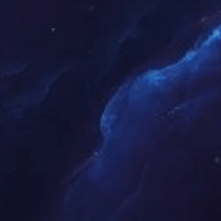
潜在交易影响评估
终达成交易，将会给相关球队带来显著改变。例如，对于太阳来
几年内能够持续保持竞争力。而对于被迫送走核心球员的一方，
题。这种双向效应让整桩交易充满变数，因为即便某个球队成功
否能维持原有水平，也是一个值得思考的问题。
，从联盟角度来看，这样的大交换势必会促使其他球队重新审视
员之间频繁流动，自然会导致许多连锁反应，使得整个联盟格局
即将到来的赛季，更关乎未来几年的发展趋势。
，此次交易还将影响到自由市场上的其他巨星。如若大牌玩家相
参与其中，从而推升整体市场行情。这种新的人才流动模式，也
培养体系的重要性认知，加速小型市场与大型市场之间实力差距
旗舰官网
未来展望与总结
此次交易事件，我们不能忽视它所预示的发展趋势。在当今这个
变换阵营已成常态，人们越来越习惯于看到新的组合产生。因此
的联赛增加许多话题与悬念。此外，各支球队对于自身定位及发