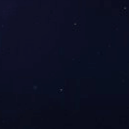
与曼联实力对比分析谁能在对决中占据上风
网站地图
页
XML
b旗舰
点