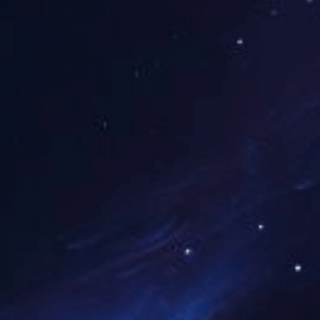
3、
摩洛哥足球明星的
若最
实力分析及其在国
未来
际赛场上的表现探
的问
讨
后是
另外
早期足球明星外号
平球
汇总与背后故事揭
系到
秘
此外
注并
当足球明星邂逅偶
秀及
像明星他们的爱情
故事会怎样展开
db
4、
全球足球明星神王
排名榜揭晓谁将成
关于
为新一代球场传奇
频繁
下来