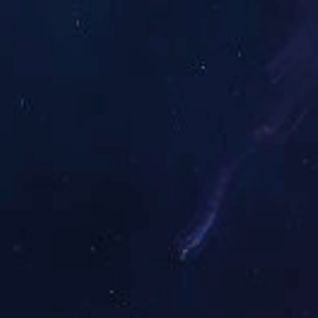
杜兰
同桌足球明星小说
有着
全本在线阅读畅享
的机
青春热血与友情的
与此
精彩故事
级巨
种集
像动物一样灵动的
足球明星是谁让我
们一起揭秘他的精
彩瞬间
魏榕与足球明星亲
密合影展现青春活
力与运动魅力的精
彩瞬间
全球顶尖足球明星
获胜记录全解析与