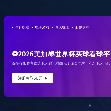
公司首页
介