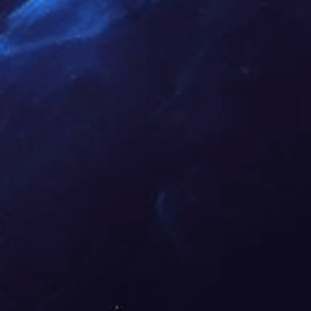
说，这笔交易可能意味着他们在
则很可能面临短期内战斗力下降
获得了杜兰特，但失去其他主力
自己的阵容规划。一旦发生高水
随之变化。这些动态变化不仅关
继行动，会吸引更多年轻才俊关
将在一定程度上改变大家对于选
缩小进程。
以实力为导向的时代，大牌明星
，不论最终结果如何，都将为接
展方向都会因此展开新的思考，