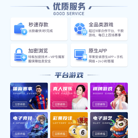
活力与运动魅力的精彩瞬间
全球顶尖足球明星获胜记录全解析
与名单汇总
德国足球明星队伍的辉煌历程与未
来展望解析
日本足球明星女友亲临现场助威甜
蜜瞬间引发球迷热议
韩国足球明星的故乡与成长之路探
秘
爱小动作的足球明星揭秘他们场上
场下的趣味瞬间与个性魅力