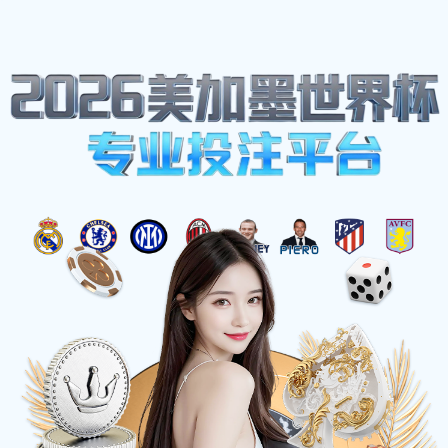
体育明星
体育明星
首页-