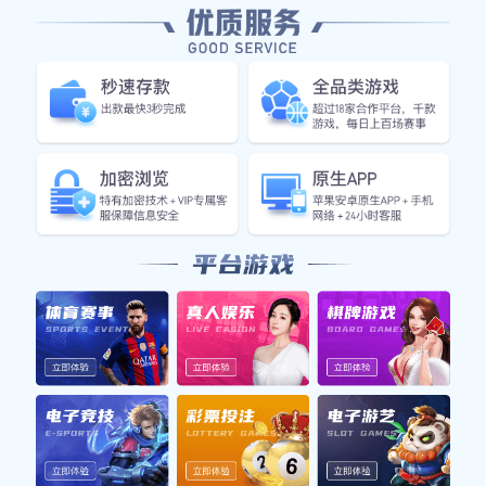
活力与运动魅力的精彩瞬间
全球顶尖足球明星获胜记录全解析
与名单汇总
德国足球明星队伍的辉煌历程与未
来展望解析
日本足球明星女友亲临现场助威甜
蜜瞬间引发球迷热议
韩国足球明星的故乡与成长之路探
秘
爱小动作的足球明星揭秘他们场上
场下的趣味瞬间与个性魅力